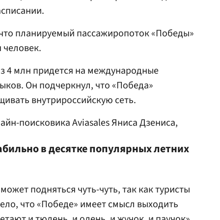
асписании.
что планируемый пассажиропоток «Победы»
н человек.
из 4 млн придется на международные
ыков. Он подчеркнул, что «Победа»
щивать внутрироссийскую сеть.
айн-поисковика Aviasales Яниса Дзениса,
абильно в десятке популярных летних
может подняться чуть-чуть, так как туристы
дело, что «Победе» имеет смысл выходить
летают и тюлень, и олень, и жучок, и паучок»,