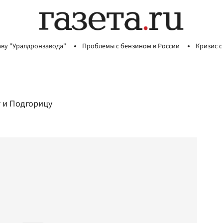
аву "Уралдронзавода"
Проблемы с бензином в России
Кризис с
т и Подгорицу