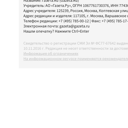
Название:
Газета.Ru
(Gazeta.Ru)
Учредитель:
АО «Газета.Ру»
, ОГРН 1067761730376, ИНН 7743
Адрес учредителя: 125239, Россия, Москва, Коптевская улиц
Адрес редакции и издателя:
117105
, г.
Москва
,
Варшавское шо
Телефон редакции:
+7 (495) 785-00-12
| Факс:
+7 (495) 785-17
Электронная почта:
gazeta@gazeta.ru
Нашли опечатку? Нажмите Ctrl+Enter
Свидетельство о регистрации СМИ Эл № ФС77-67642 выда
10.11.2016 г. Редакция не несет ответственности за дос
Информация об ограничениях
На информационном ресурсе применяются рекомендатель