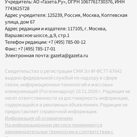
Учредитель:
АО «Газета.Ру»
, ОГРН 1067761730376, ИНН
7743625728
Адрес учредителя: 125239, Россия, Москва, Коптевская
улица, дом 67
Адрес редакции и издателя:
117105
, г.
Москва
,
Варшавское шоссе, д.9, стр.1
Телефон редакции:
+7 (495) 785-00-12
Факс:
+7 (495) 785-17-01
Электронная почта:
gazeta@gazeta.ru
Свидетельство о регистрации СМИ Эл № ФС77-67642
выдано федеральной службой по надзору в сфере
связи, информационных технологий и массовых
коммуникаций (Роскомнадзор) 10.11.2016 г. Редакция не
несет ответственности за достоверность информации,
содержащейся в рекламных объявлениях. Редакция не
предоставляет справочной информации.
Информация об ограничениях
На информационном ресурсе применяются
рекомендательные технологии в соответствии с