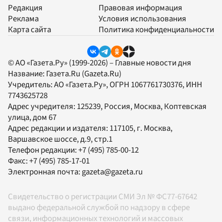
Редакция
Правовая информация
Реклама
Условия использования
Карта сайта
Политика конфиденциальности
© АО «Газета.Ру» (1999-2026) – Главные новости дня
Название:
Газета.Ru
(Gazeta.Ru)
Учредитель:
АО «Газета.Ру»
, ОГРН 1067761730376, ИНН
7743625728
Адрес учредителя: 125239, Россия, Москва, Коптевская
улица, дом 67
Адрес редакции и издателя:
117105
, г.
Москва
,
Варшавское шоссе, д.9, стр.1
Телефон редакции:
+7 (495) 785-00-12
Факс:
+7 (495) 785-17-01
Электронная почта:
gazeta@gazeta.ru
Свидетельство о регистрации СМИ Эл № ФС77-67642
выдано федеральной службой по надзору в сфере
связи, информационных технологий и массовых