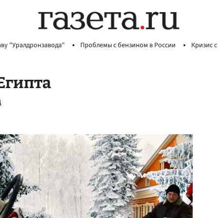
аву "Уралдронзавода"
Проблемы с бензином в России
Кризис с
Египта
д