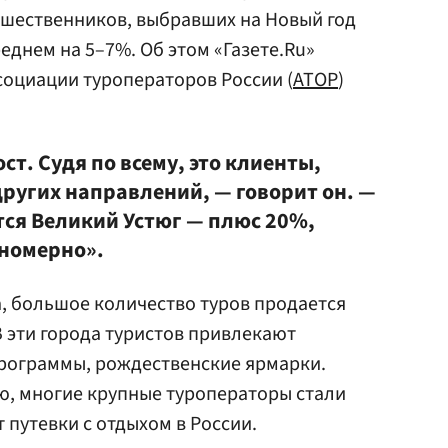
ешественников, выбравших на Новый год
реднем на 5–7%. Об этом «Газете.Ru»
социации туроператоров России (
АТОР
)
ст. Судя по всему, это клиенты,
ругих направлений, — говорит он. —
тся Великий Устюг — плюс 20%,
вномерно».
а, большое количество туров продается
В эти города туристов привлекают
программы, рождественские ярмарки.
ю, многие крупные туроператоры стали
 путевки с отдыхом в России.