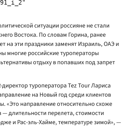
91_i_2"

литической ситуации россияне не стали
него Востока. По словам Горина, ранее
т на эти праздники заменят Израиль, ОАЭ и
аны многие российские туроператоры
льтернативы отдыху в попавших под запрет
R-директор туроператора Tez Tour Лариса
аправление на Новый год среди клиентов
ы. «Это направление относительно схоже
в — длительности перелета, стоимости
дже и Рас-эль-Хайме, температуре зимой», —