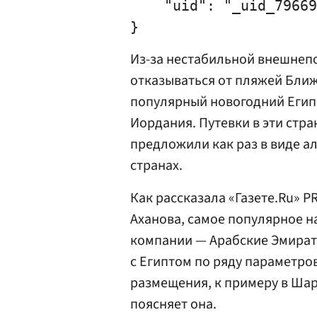
    "uid": "_uid_79669
Из-за нестабильной внешнепо
отказываться от пляжей Ближ
популярный новогодний Египе
Иордания. Путевки в эти стр
предложили как раз в виде а
странах.
Как рассказала «Газете.Ru» P
Аханова, самое популярное н
компании — Арабские Эмират
с Египтом по ряду параметро
размещения, к примеру в Шар
поясняет она.