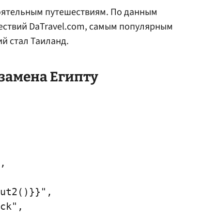
тоятельным путешествиям. По данным
ествий DaTravel.com, самым популярным
й стал Таиланд.
замена Египту
,

ut2()}}",

ck",
