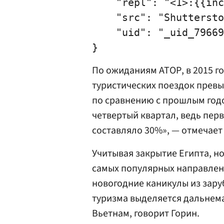
    "repl": "<1>:{{inc
    "src": "Shuttersto
    "uid": "_uid_79669
По ожиданиям АТОР, в 2015 г
туристических поездок превы
по сравнению с прошлым годо
четвертый квартал, ведь пер
составляло 30%», — отмечает 
Учитывая закрытие Египта, н
самых популярных направлени
новогодние каникулы из зару
туризма выделяется дальнема
Вьетнам, говорит Горин.