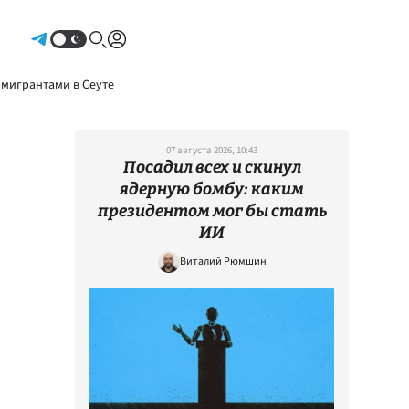
Авторизоваться
 мигрантами в Сеуте
07 августа 2026, 10:43
Посадил всех и скинул
ядерную бомбу: каким
президентом мог бы стать
ИИ
Виталий Рюмшин