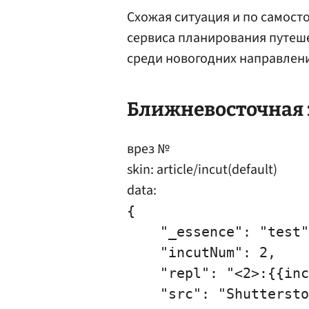
Схожая ситуация и по самос
сервиса планирования путеш
среди новогодних направлени
Ближневосточная 
врез №
skin: article/incut(default)
data:
{

    "_essence": "test"
    "incutNum": 2,

    "repl": "<2>:{{inc
    "src": "Shuttersto