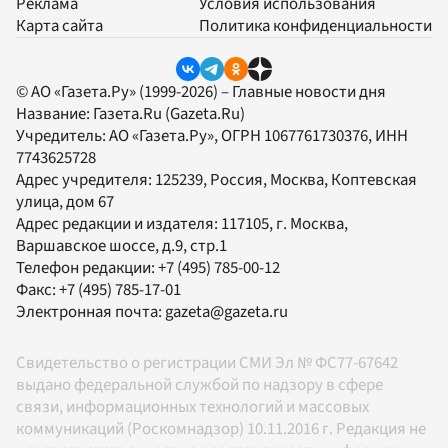
Реклама
Условия использования
Карта сайта
Политика конфиденциальности
© АО «Газета.Ру» (1999-2026) – Главные новости дня
Название:
Газета.Ru
(Gazeta.Ru)
Учредитель:
АО «Газета.Ру»
, ОГРН 1067761730376, ИНН
7743625728
Адрес учредителя: 125239, Россия, Москва, Коптевская
улица, дом 67
Адрес редакции и издателя:
117105
, г.
Москва
,
Варшавское шоссе, д.9, стр.1
Телефон редакции:
+7 (495) 785-00-12
Факс:
+7 (495) 785-17-01
Электронная почта:
gazeta@gazeta.ru
Свидетельство о регистрации СМИ Эл № ФС77-67642
выдано федеральной службой по надзору в сфере
связи, информационных технологий и массовых
коммуникаций (Роскомнадзор) 10.11.2016 г. Редакция не