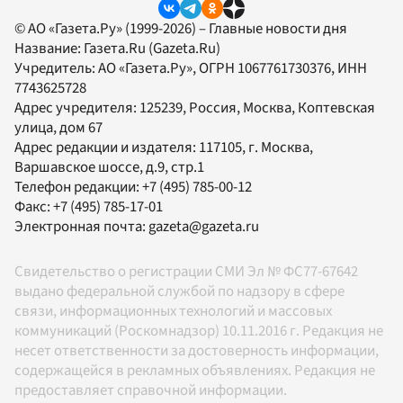
© АО «Газета.Ру» (1999-2026) – Главные новости дня
Название:
Газета.Ru
(Gazeta.Ru)
Учредитель:
АО «Газета.Ру»
, ОГРН 1067761730376, ИНН
7743625728
Адрес учредителя: 125239, Россия, Москва, Коптевская
улица, дом 67
Адрес редакции и издателя:
117105
, г.
Москва
,
Варшавское шоссе, д.9, стр.1
Телефон редакции:
+7 (495) 785-00-12
Факс:
+7 (495) 785-17-01
Электронная почта:
gazeta@gazeta.ru
Свидетельство о регистрации СМИ Эл № ФС77-67642
выдано федеральной службой по надзору в сфере
связи, информационных технологий и массовых
коммуникаций (Роскомнадзор) 10.11.2016 г. Редакция не
несет ответственности за достоверность информации,
содержащейся в рекламных объявлениях. Редакция не
предоставляет справочной информации.