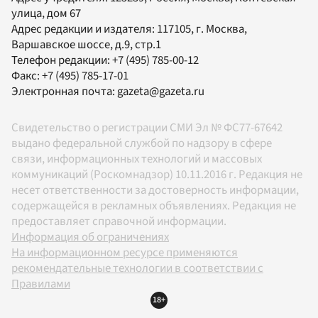
улица, дом 67
Адрес редакции и издателя:
117105
, г.
Москва
,
Варшавское шоссе, д.9, стр.1
Телефон редакции:
+7 (495) 785-00-12
Факс:
+7 (495) 785-17-01
Электронная почта:
gazeta@gazeta.ru
Свидетельство о регистрации СМИ Эл № ФС77-67642
выдано федеральной службой по надзору в сфере
связи, информационных технологий и массовых
коммуникаций (Роскомнадзор) 10.11.2016 г. Редакция не
несет ответственности за достоверность информации,
содержащейся в рекламных объявлениях. Редакция не
предоставляет справочной информации.
Информация об ограничениях
На информационном ресурсе применяются
рекомендательные технологии в соответствии с
Правилами
18+