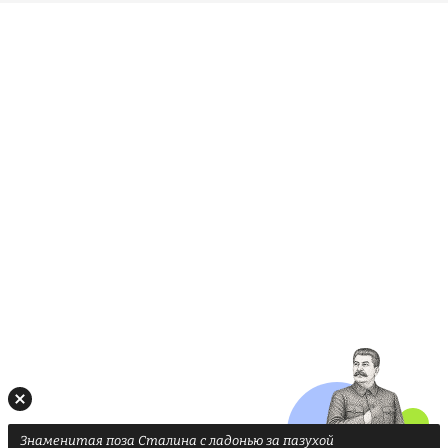
Знаменитая поза Сталина с ладонью за пазухой