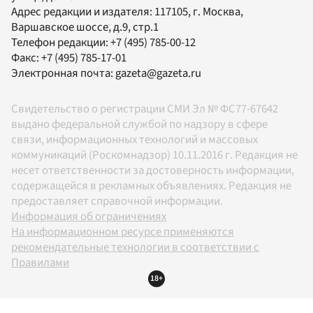
Адрес редакции и издателя:
117105
, г.
Москва
,
Варшавское шоссе, д.9, стр.1
Телефон редакции:
+7 (495) 785-00-12
Факс:
+7 (495) 785-17-01
Электронная почта:
gazeta@gazeta.ru
Свидетельство о регистрации СМИ Эл № ФС77-67642
выдано федеральной службой по надзору в сфере
связи, информационных технологий и массовых
коммуникаций (Роскомнадзор) 10.11.2016 г. Редакция не
несет ответственности за достоверность информации,
содержащейся в рекламных объявлениях. Редакция не
предоставляет справочной информации.
Информация об ограничениях
На информационном ресурсе применяются
рекомендательные технологии в соответствии с
Правилами
18+