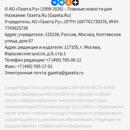
© АО «Газета.Ру» (1999-2026) – Главные новости дня
Название:
Газета.Ru
(Gazeta.Ru)
Учредитель:
АО «Газета.Ру»
, ОГРН 1067761730376, ИНН
7743625728
Адрес учредителя: 125239, Россия, Москва, Коптевская
улица, дом 67
Адрес редакции и издателя:
117105
, г.
Москва
,
Варшавское шоссе, д.9, стр.1
Телефон редакции:
+7 (495) 785-00-12
Факс:
+7 (495) 785-17-01
Электронная почта:
gazeta@gazeta.ru
Свидетельство о регистрации СМИ Эл № ФС77-67642
выдано федеральной службой по надзору в сфере
связи, информационных технологий и массовых
коммуникаций (Роскомнадзор) 10.11.2016 г. Редакция не
несет ответственности за достоверность информации,
содержащейся в рекламных объявлениях. Редакция не
предоставляет справочной информации.