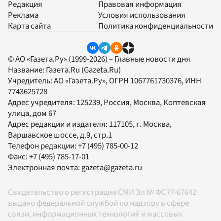
Редакция
Правовая информация
Реклама
Условия использования
Карта сайта
Политика конфиденциальности
© АО «Газета.Ру» (1999-2026) – Главные новости дня
Название:
Газета.Ru
(Gazeta.Ru)
Учредитель:
АО «Газета.Ру»
, ОГРН 1067761730376, ИНН
7743625728
Адрес учредителя: 125239, Россия, Москва, Коптевская
улица, дом 67
Адрес редакции и издателя:
117105
, г.
Москва
,
Варшавское шоссе, д.9, стр.1
Телефон редакции:
+7 (495) 785-00-12
Факс:
+7 (495) 785-17-01
Электронная почта:
gazeta@gazeta.ru
Свидетельство о регистрации СМИ Эл № ФС77-67642
выдано федеральной службой по надзору в сфере
связи, информационных технологий и массовых