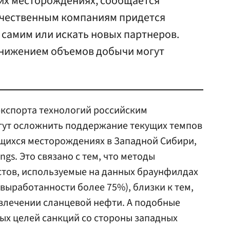
их месторождениях, сообщается
Отечественным компаниям придется
 самим или искать новых партнеров.
снижением объемов добычи могут
экспорта технологий российским
ут осложнить поддержание текущих темпов
щихся месторождениях в Западной Сибири,
ings. Это связано с тем, что методы
тов, используемые на данных браунфилдах
выработанности более 75%), близки к тем,
влечении сланцевой нефти. А подобные
ых целей санкций со стороны западных