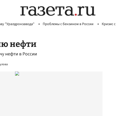
аву "Уралдронзавода"
Проблемы с бензином в России
Кризис с
ию нефти
чу нефти в России
улова