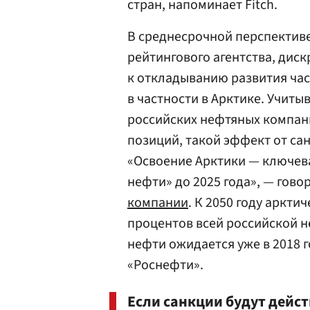
стран, напоминает Fitch.
В среднесрочной перспектив
рейтингового агентства, дис
к откладыванию развития час
в частности в Арктике. Учиты
российских нефтяных компан
позиций, такой эффект от са
«Освоение Арктики — ключева
нефти» до 2025 года», — гов
компании
. К 2050 году аркти
процентов всей российской н
нефти ожидается уже в 2018 
«Роснефти».
Если санкции будут дейс