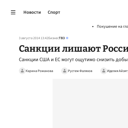
Новости
Спорт
Покушение на гл
3 августа 2014 13:42
Бизнес
ТВЗ
Санкции лишают Росс
Санкции США и ЕС могут ощутимо снизить добы
Карина Романова
Рустем Фаляхов
Иделия Айзят