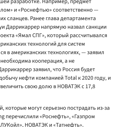
шей разработке. Например, предмет
йлом»
и
«Роснефтью»
соответственно —
их сланцев. Ранее глава департамента
Луи Даррикаррер напрямую назвал санкции
роекта «Ямал СПГ», который рассчитывался
риканских технологий для систем
ся в американских технологиях, — заявил
необходима кооперация, а не
Даррикаррер заявил, что Россия будет
обычу нефти компанией Total к 2020 году, и
увеличить свою долю в
НОВАТЭК
с 17,8
й, которые могут серьезно пострадать из-за
ing перечислили «Роснефть», «Газпром
 «ЛУКойл», НОВАТЭК и
«Татнефть»
.