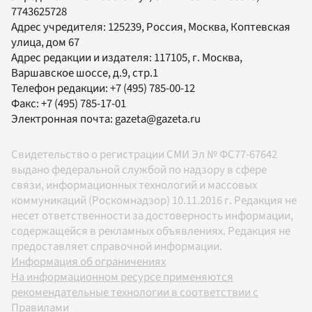
7743625728
Адрес учредителя: 125239, Россия, Москва, Коптевская
улица, дом 67
Адрес редакции и издателя:
117105
, г.
Москва
,
Варшавское шоссе, д.9, стр.1
Телефон редакции:
+7 (495) 785-00-12
Факс:
+7 (495) 785-17-01
Электронная почта:
gazeta@gazeta.ru
Свидетельство о регистрации СМИ Эл № ФС77-67642
выдано федеральной службой по надзору в сфере
связи, информационных технологий и массовых
коммуникаций (Роскомнадзор) 10.11.2016 г. Редакция не
несет ответственности за достоверность информации,
содержащейся в рекламных объявлениях. Редакция не
предоставляет справочной информации.
Информация об ограничениях
На информационном ресурсе применяются
рекомендательные технологии в соответствии с
Правилами