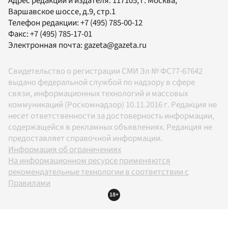
Адрес редакции и издателя:
117105
, г.
Москва
,
Варшавское шоссе, д.9, стр.1
Телефон редакции:
+7 (495) 785-00-12
Факс:
+7 (495) 785-17-01
Электронная почта:
gazeta@gazeta.ru
Свидетельство о регистрации СМИ Эл № ФС77-67642
выдано федеральной службой по надзору в сфере
связи, информационных технологий и массовых
коммуникаций (Роскомнадзор) 10.11.2016 г. Редакция не
несет ответственности за достоверность информации,
содержащейся в рекламных объявлениях. Редакция не
предоставляет справочной информации.
Информация об ограничениях
На информационном ресурсе применяются
рекомендательные технологии в соответствии с
Правилами
18+