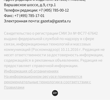
Варшавское шоссе, д.9, стр.1
Телефон редакции:
+7 (495) 785-00-12
Факс:
+7 (495) 785-17-01
Электронная почта:
gazeta@gazeta.ru
Свидетельство о регистрации СМИ Эл № ФС77-67642
выдано федеральной службой по надзору в сфере
связи, информационных технологий и массовых
коммуникаций (Роскомнадзор) 10.11.2016 г. Редакция не
несет ответственности за достоверность информации,
содержащейся в рекламных объявлениях. Редакция не
предоставляет справочной информации.
Информация об ограничениях
На информационном ресурсе применяются
рекомендательные технологии в соответствии с
Правилами
18+