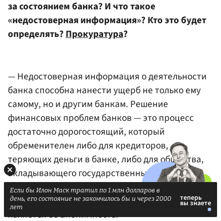
за состоянием банка? И что такое
«недостоверная информация»? Кто это будет
определять?
Прокуратура
?
— Недостоверная информация о деятельности
банка способна нанести ущерб не только ему
самому, но и другим банкам. Решение
финансовых проблем банков — это процесс
достаточно дорогостоящий, который
обременителен либо для кредиторов,
теряющих деньги в банке, либо для общества,
вкладывающего государственные средства
в его финансовое оздоровление. Неизбежным
Если бы Илон Маск тратил по 1 млн долларов в
свойством недостоверной информации
день, его состояние не закончилось бы и через 2000
лет
является ее анонимность.