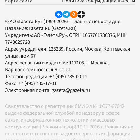
Карта сайта
Политика конфиденциальности
© АО «Газета.Ру» (1999-2026) – Главные новости дня
Название:
Газета.Ru
(Gazeta.Ru)
Учредитель:
АО «Газета.Ру»
, ОГРН 1067761730376, ИНН
7743625728
Адрес учредителя: 125239, Россия, Москва, Коптевская
улица, дом 67
Адрес редакции и издателя:
117105
, г.
Москва
,
Варшавское шоссе, д.9, стр.1
Телефон редакции:
+7 (495) 785-00-12
Факс:
+7 (495) 785-17-01
Электронная почта:
gazeta@gazeta.ru
Свидетельство о регистрации СМИ Эл № ФС77-67642
выдано федеральной службой по надзору в сфере
связи, информационных технологий и массовых
коммуникаций (Роскомнадзор) 10.11.2016 г. Редакция не
несет ответственности за достоверность информации,