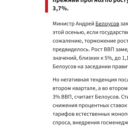
прежний прогноз по росту
3,7%.
Министр Андрей
Белоусов
зая
этой осенью, если государст
сожалению, торможение рост
предвиделось. Рост ВВП заме
значений, близких к 5%, до 1,
Белоусов на заседании правит
Но негативная тенденция пос
втором квартале, а во второ
3% ВВП, считает Белоусов. Ст
снижения процентных ставок 
тарифов естественных моноп
спроса, внедрения госменедж