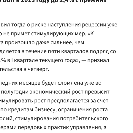
 ВВП в 2013 году до 2,4% с прежних
вил тогда о риске наступления рецессии уже
во не примет стимулирующих мер. «К
а произошло даже сильнее, чем
дляется в течение пяти кварталов подряд со
1% в I квартале текущего года», — признал
ельства в четверг.
ледних месяцев будет сломлена уже во
м полугодии экономический рост превысит
имулировать рост предполагается за счет
по кредитам бизнесу, ограничения роста
олий, стимулирования потребительского
ерами передовых практик управления, а