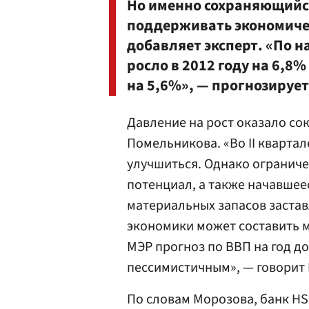
Но именно сохраняющийся
поддерживать экономиче
добавляет эксперт. «По 
росло в 2012 году на 6,8%
на 5,6%», — прогнозирует
Давление на рост оказало со
Помельникова. «Во II кварта
улучшиться. Однако огранич
потенциал, а также начавше
материальных запасов заставл
экономики может составить 
МЭР прогноз по ВВП на год д
пессимистичным», — говорит
По словам Морозова, банк HS