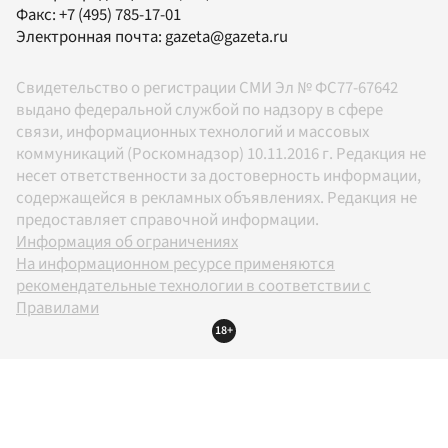
Факс:
+7 (495) 785-17-01
Электронная почта:
gazeta@gazeta.ru
Свидетельство о регистрации СМИ Эл № ФС77-67642
выдано федеральной службой по надзору в сфере
связи, информационных технологий и массовых
коммуникаций (Роскомнадзор) 10.11.2016 г. Редакция не
несет ответственности за достоверность информации,
содержащейся в рекламных объявлениях. Редакция не
предоставляет справочной информации.
Информация об ограничениях
На информационном ресурсе применяются
рекомендательные технологии в соответствии с
Правилами
18+