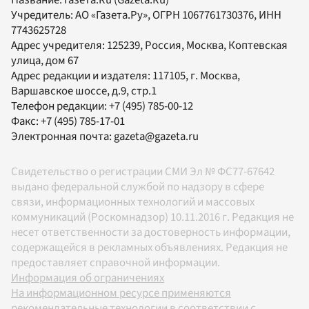
Название:
Газета.Ru
(Gazeta.Ru)
Учредитель:
АО «Газета.Ру»
, ОГРН 1067761730376, ИНН
7743625728
Адрес учредителя: 125239, Россия, Москва, Коптевская
улица, дом 67
Адрес редакции и издателя:
117105
, г.
Москва
,
Варшавское шоссе, д.9, стр.1
Телефон редакции:
+7 (495) 785-00-12
Факс:
+7 (495) 785-17-01
Электронная почта:
gazeta@gazeta.ru
Свидетельство о регистрации СМИ Эл № ФС77-67642
выдано федеральной службой по надзору в сфере
связи, информационных технологий и массовых
коммуникаций (Роскомнадзор) 10.11.2016 г. Редакция не
несет ответственности за достоверность информации,
содержащейся в рекламных объявлениях. Редакция не
предоставляет справочной информации.
Информация об ограничениях
На информационном ресурсе применяются
рекомендательные технологии в соответствии с