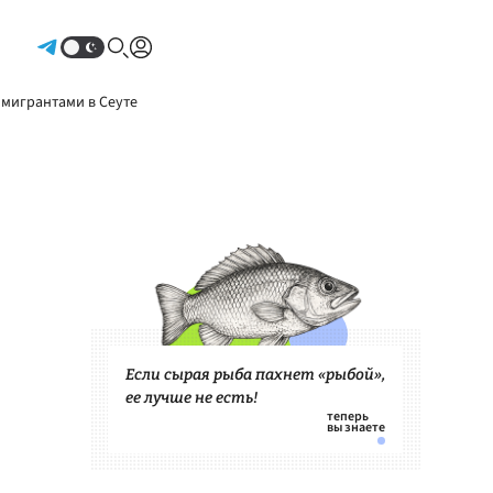
Авторизоваться
 мигрантами в Сеуте
Если сырая рыба пахнет «рыбой»,
ее лучше не есть!