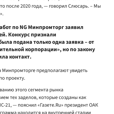
это после 2020 года, — говорил Слюсарь. – Мы
».
абот по NG Минпромторг заявил
лей. Конкурс признали
была подана только одна заявка – от
тельной корпорации», но по закону
ла контакт.
 в Минпромторге предполагают увидеть
по проекту.
ванию этого сегмента рынка
ем тех заделов, которые созданы как
МС-21, — пояснил «Газете.Ru» президент ОАК
рограмма находится на внутренней стадии