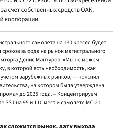
-100 и МС-21. Работы по 130-кресельной
за счет собственных средств ОАК,
ой корпорации.
стрального самолета на 130 кресел будет
 сроков выхода на рынок магистрального
мторга
Денис
Мантуров
. «Мы не можем
у, в которой есть необходимость, как
с учетом зарубежных рынков, — пояснил
вительства, на котором была утверждена
прома» до 2025 года. – Концентрируем
е SSJ на 95 и 110 мест и самолете МС-21
как сложится рынок, дату выхода