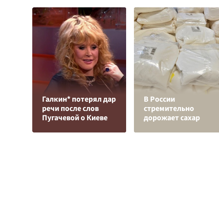
Галкин* потерял дар
В России
речи после слов
стремительно
Пугачевой о Киеве
дорожает сахар