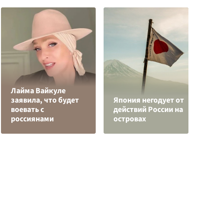
Лайма Вайкуле
О
заявила, что будет
Япония негодует от
о
воевать с
действий России на
п
россиянами
островах
О