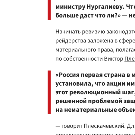
министру Нургалиеву. Что
больше даст что ли?» — н
Начинать ревизию законодате
рейдерства заложена в сфер
материального права, полага
по собственности Виктор
Пле
«Россия первая страна в 
установила, что акции и
этот революционный шаг,
решенной проблемой защ
на нематериальные объе
— говорит Плескачевский. Д