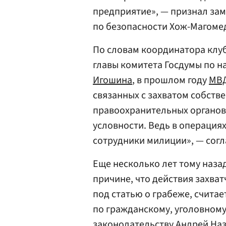
предприятие», — признал за
по безопасности Хож-Магомед
По словам координатора клу
главы комитета Госдумы по н
Игошина
, в прошлом году
МВ
связанных с захватом собстве
правоохранительных органов
условности. Ведь в операци
сотрудники милиции», — согл
Еще несколько лет тому назад
причине, что действия захва
под статью о грабеже, счита
по гражданскому, уголовном
законодательству Андрей
На