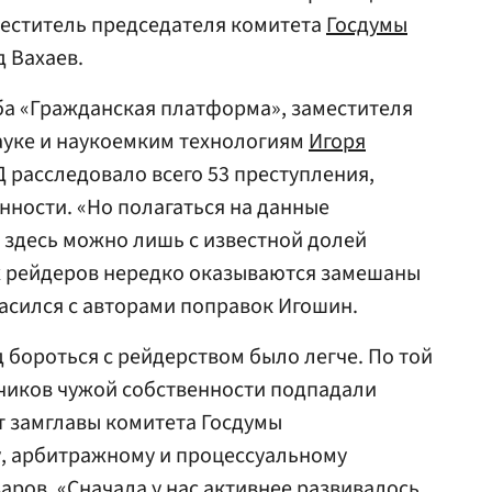
меститель председателя комитета
Госдумы
 Вахаев.
ба «Гражданская платформа», заместителя
ауке и наукоемким технологиям
Игоря
Д
расследовало всего 53 преступления,
нности. «Но полагаться на данные
 здесь можно лишь с известной долей
ях рейдеров нередко оказываются замешаны
асился с авторами поправок Игошин.
 бороться с рейдерством было легче. По той
тчиков чужой собственности подпадали
ет замглавы комитета Госдумы
у, арбитражному и процессуальному
заров
. «Сначала у нас активнее развивалось