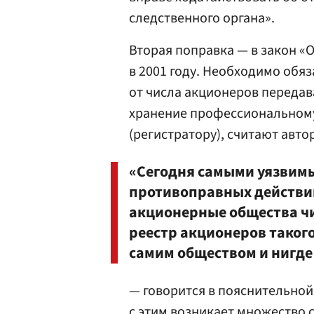
следственного органа».
Вторая поправка — в закон «
в 2001 году. Необходимо обя
от числа акционеров передав
хранение профессиональному
(регистратору), считают авто
«Сегодня самыми уязвим
противоправных действий
акционерные общества чи
реестр акционеров таког
самим обществом и нигде
— говорится в пояснительной
с этим возникает множество 