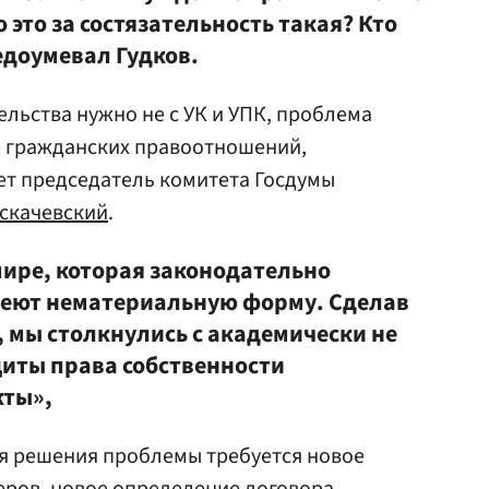
 это за состязательность такая? Кто
едоумевал Гудков.
льства нужно не с УК и УПК, проблема
е гражданских правоотношений,
ет председатель комитета Госдумы
скачевский
.
мире, которая законодательно
меют нематериальную форму. Сделав
 мы столкнулись с академически не
иты права собственности
кты»,
ля решения проблемы требуется новое