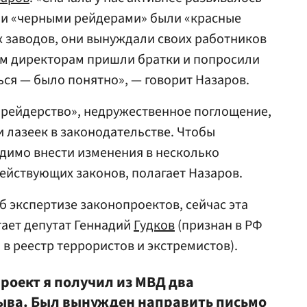
ми «черными рейдерами» были «красные
 заводов, они вынуждали своих работников
им директорам пришли братки и попросили
ься — было понятно», — говорит Назаров.
е рейдерство», недружественное поглощение,
 лазеек в законодательстве. Чтобы
одимо внести изменения в несколько
действующих законов, полагает Назаров.
б экспертизе законопроектов, сейчас эта
тает депутат Геннадий
Гудков
(признан в РФ
в реестр террористов и экстремистов).
проект я получил из МВД два
ва. Был вынужден направить письмо