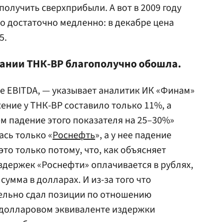
олучить сверхприбыли. А вот в 2009 году
но достаточно медленно: в декабре цена
5.
ании ТНК-ВР благополучно обошла.
ре EBITDA, — указывает аналитик ИК «Финам»
ижение у ТНК-ВР составило только 11%, а
м падение этого показателя на 25–30%»
ась только «
Роснефть
», а у нее падение
это только потому, что, как объясняет
здержек «Роснефти» оплачивается в рублях,
сумма в долларах. И из-за того что
тельно сдал позиции по отношению
в долларовом эквиваленте издержки