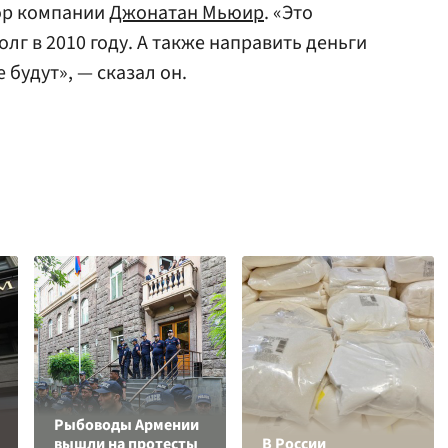
ор компании
Джонатан Мьюир
. «Это
г в 2010 году. А также направить деньги
 будут», — сказал он.
Рыбоводы Армении
вышли на протесты
В России