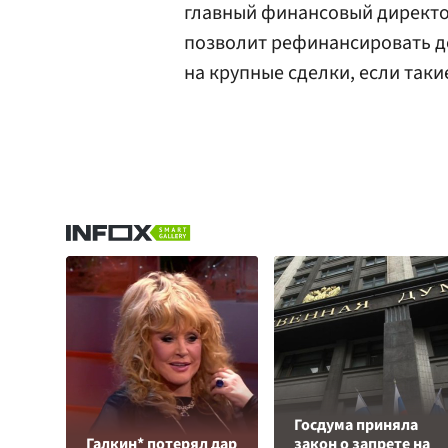
главный финансовый директ
позволит рефинансировать дол
на крупные сделки, если такие
Госдума приняла
Галкин* потерял дар
закон о запрете на