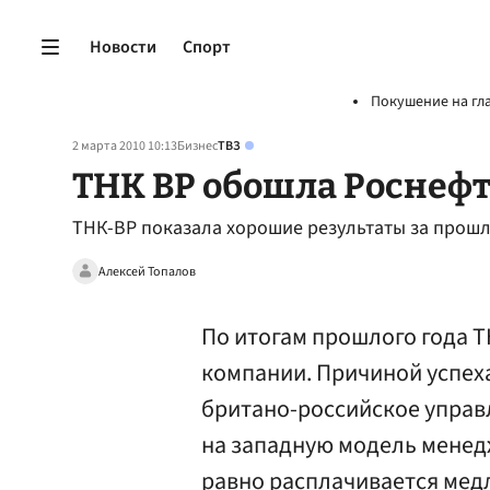
Новости
Спорт
Покушение на гл
2 марта 2010 10:13
Бизнес
ТВЗ
ТНК BP обошла Роснеф
ТНК-ВР показала хорошие результаты за прошл
Алексей Топалов
По итогам прошлого года 
компании. Причиной успех
британо-российское управл
на западную модель менед
равно расплачивается мед