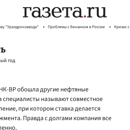
аву "Уралдронзавода"
Проблемы с бензином в России
Кризис с
ть
ый год
ТНК-ВР обошла другие нефтяные
а специалисты называют совместное
ение, при котором ставка делается
жмента. Правда с долгами компания все
ленно.