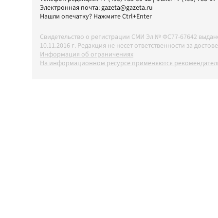
Электронная почта:
gazeta@gazeta.ru
Нашли опечатку? Нажмите Ctrl+Enter
Свидетельство о регистрации СМИ Эл № ФС77-67642 выда
10.11.2016 г. Редакция не несет ответственности за дос
Информация об ограничениях
На информационном ресурсе применяются рекомендатель