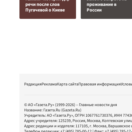
речи после слов
проживание в
Пугачевой о Киеве
России
Редакция
Реклама
Карта сайта
Правовая информация
Услов
© АО «Газета.Ру» (1999-2026) – Главные новости дня
Название:
Газета.Ru
(Gazeta.Ru)
Учредитель:
АО «Газета.Ру»
, ОГРН 1067761730376, ИНН 7743
Адрес учредителя: 125239, Россия, Москва, Коптевская улиц
Адрес редакции и издателя:
117105
, г.
Москва
,
Варшавское шо
Телефон редакции:
+7 (495) 785-00-12
| Факс:
+7 (495) 785-17