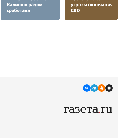
Калининградом
угрозы окончания
в
сработала
СВО
р