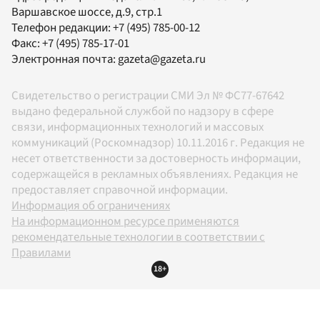
Варшавское шоссе, д.9, стр.1
Телефон редакции:
+7 (495) 785-00-12
Факс:
+7 (495) 785-17-01
Электронная почта:
gazeta@gazeta.ru
Свидетельство о регистрации СМИ Эл № ФС77-67642
выдано федеральной службой по надзору в сфере
связи, информационных технологий и массовых
коммуникаций (Роскомнадзор) 10.11.2016 г. Редакция не
несет ответственности за достоверность информации,
содержащейся в рекламных объявлениях. Редакция не
предоставляет справочной информации.
Информация об ограничениях
На информационном ресурсе применяются
рекомендательные технологии в соответствии с
Правилами
18+