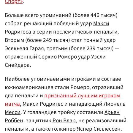
Спорт»
.
Больше всего упоминаний (более 446 тысяч)
собрал решающий победный удар
Макси
Родригеса
в серии послематчевых пенальти.
Вторым (более 249 тысяч) стал точный удар
Эсекьеля Гарая, третьим (более 239 тысяч) —
отраженный
Серхио Ромеро
удар Уэсли
Снейдера.
Наиболее упоминаемыми игроками в составе
южноамериканцев стали Ромеро, отразивший
два пенальти и
признанный лучшим игроком
матча
, Макси Родригес и нападающий
Лионель
Месси
. У голландцев тройку составили
Арьен
Роббен
, защитник
Рон Влар
, не реализовавший
пенальти, а также голкипер
Яспер Силлессен
.