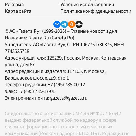
Реклама
Условия использования
Карта сайта
Политика конфиденциальности
© АО «Газета.Ру» (1999-2026) – Главные новости дня
Название:
Газета.Ru
(Gazeta.Ru)
Учредитель:
АО «Газета.Ру»
, ОГРН 1067761730376, ИНН
7743625728
Адрес учредителя: 125239, Россия, Москва, Коптевская
улица, дом 67
Адрес редакции и издателя:
117105
, г.
Москва
,
Варшавское шоссе, д.9, стр.1
Телефон редакции:
+7 (495) 785-00-12
Факс:
+7 (495) 785-17-01
Электронная почта:
gazeta@gazeta.ru
Свидетельство о регистрации СМИ Эл № ФС77-67642
выдано федеральной службой по надзору в сфере
связи, информационных технологий и массовых
коммуникаций (Роскомнадзор) 10.11.2016 г. Редакция не