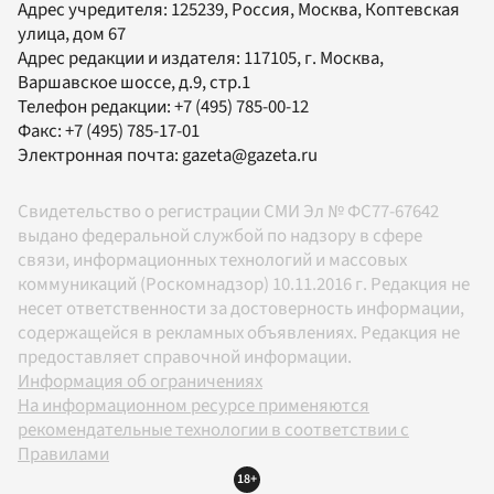
Адрес учредителя: 125239, Россия, Москва, Коптевская
улица, дом 67
Адрес редакции и издателя:
117105
, г.
Москва
,
Варшавское шоссе, д.9, стр.1
Телефон редакции:
+7 (495) 785-00-12
Факс:
+7 (495) 785-17-01
Электронная почта:
gazeta@gazeta.ru
Свидетельство о регистрации СМИ Эл № ФС77-67642
выдано федеральной службой по надзору в сфере
связи, информационных технологий и массовых
коммуникаций (Роскомнадзор) 10.11.2016 г. Редакция не
несет ответственности за достоверность информации,
содержащейся в рекламных объявлениях. Редакция не
предоставляет справочной информации.
Информация об ограничениях
На информационном ресурсе применяются
рекомендательные технологии в соответствии с
Правилами
18+