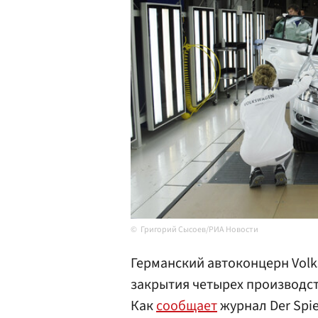
Григорий Сысоев/РИА Новости
Германский автоконцерн Vol
закрытия четырех производс
Как
сообщает
журнал Der Spie