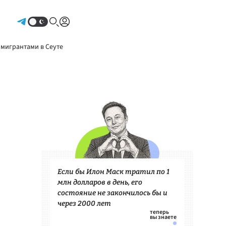
Авторизоваться
 мигрантами в Сеуте
Если бы Илон Маск тратил по 1
млн долларов в день, его
состояние не закончилось бы и
через 2000 лет