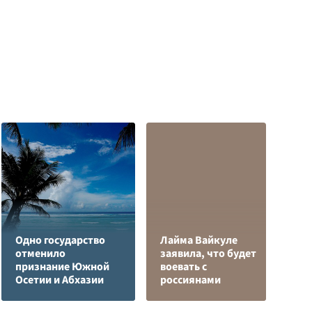
Одно государство
Лайма Вайкуле
отменило
заявила, что будет
Я
признание Южной
воевать с
д
Осетии и Абхазии
россиянами
о