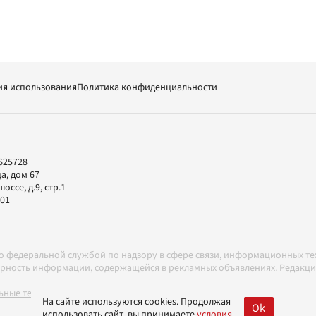
ия использования
Политика конфиденциальности
625728
а, дом 67
ссе, д.9, стр.1
-01
но федеральной службой по надзору в сфере связи, информационных т
товерность информации, содержащейся в рекламных объявлениях. Редак
ные технологии в соответствии с Правилами
На сайте используются cookies. Продолжая
Ok
использовать сайт, вы принимаете
условия