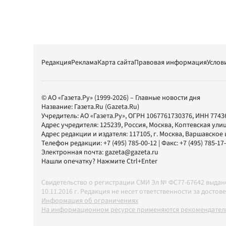
Редакция
Реклама
Карта сайта
Правовая информация
Услов
© АО «Газета.Ру» (1999-2026) – Главные новости дня
Название:
Газета.Ru
(Gazeta.Ru)
Учредитель:
АО «Газета.Ру»
, ОГРН 1067761730376, ИНН 7743
Адрес учредителя: 125239, Россия, Москва, Коптевская улиц
Адрес редакции и издателя:
117105
, г.
Москва
,
Варшавское шо
Телефон редакции:
+7 (495) 785-00-12
| Факс:
+7 (495) 785-17
Электронная почта:
gazeta@gazeta.ru
Нашли опечатку? Нажмите Ctrl+Enter
Свидетельство о регистрации СМИ Эл № ФС77-67642 выда
10.11.2016 г. Редакция не несет ответственности за дос
Информация об ограничениях
На информационном ресурсе применяются рекомендатель