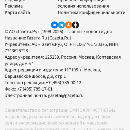
Реклама
Условия использования
Карта сайта
Политика конфиденциальности
© АО «Газета.Ру» (1999-2026) – Главные новости дня
Название:
Газета.Ru
(Gazeta.Ru)
Учредитель:
АО «Газета.Ру»
, ОГРН 1067761730376, ИНН
7743625728
Адрес учредителя: 125239, Россия, Москва, Коптевская
улица, дом 67
Адрес редакции и издателя:
117105
, г.
Москва
,
Варшавское шоссе, д.9, стр.1
Телефон редакции:
+7 (495) 785-00-12
Факс:
+7 (495) 785-17-01
Электронная почта:
gazeta@gazeta.ru
Свидетельство о регистрации СМИ Эл № ФС77-67642
выдано федеральной службой по надзору в сфере
связи, информационных технологий и массовых
коммуникаций (Роскомнадзор) 10.11.2016 г. Редакция не