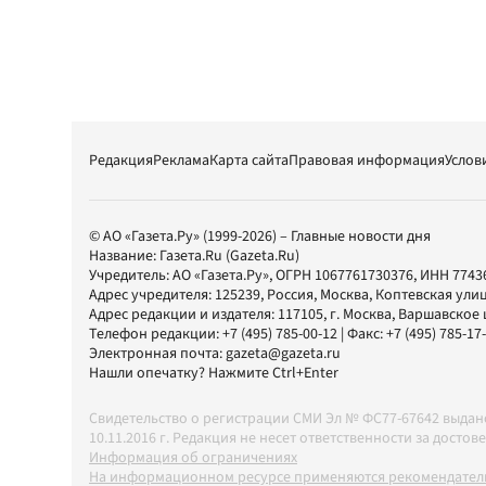
Редакция
Реклама
Карта сайта
Правовая информация
Услов
© АО «Газета.Ру» (1999-2026) – Главные новости дня
Название:
Газета.Ru
(Gazeta.Ru)
Учредитель:
АО «Газета.Ру»
, ОГРН 1067761730376, ИНН 7743
Адрес учредителя: 125239, Россия, Москва, Коптевская улиц
Адрес редакции и издателя:
117105
, г.
Москва
,
Варшавское шо
Телефон редакции:
+7 (495) 785-00-12
| Факс:
+7 (495) 785-17
Электронная почта:
gazeta@gazeta.ru
Нашли опечатку? Нажмите Ctrl+Enter
Свидетельство о регистрации СМИ Эл № ФС77-67642 выда
10.11.2016 г. Редакция не несет ответственности за дос
Информация об ограничениях
На информационном ресурсе применяются рекомендатель