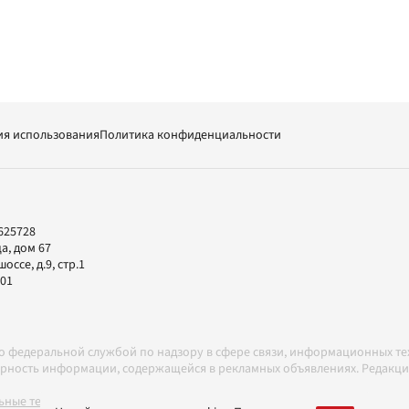
ия использования
Политика конфиденциальности
625728
а, дом 67
ссе, д.9, стр.1
-01
но федеральной службой по надзору в сфере связи, информационных т
товерность информации, содержащейся в рекламных объявлениях. Редак
ные технологии в соответствии с Правилами