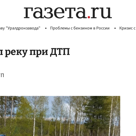
аву "Уралдронзавода"
Проблемы с бензином в России
Кризис с
л реку при ДТП
ТП