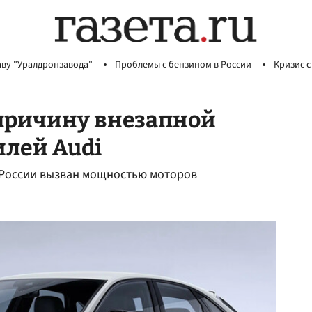
аву "Уралдронзавода"
Проблемы с бензином в России
Кризис с
причину внезапной
илей Audi
в России вызван мощностью моторов