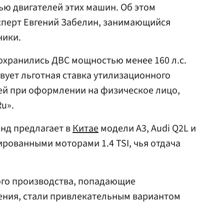
ю двигателей этих машин. Об этом
ксперт Евгений Забелин, занимающийся
ники.
сохранились ДВС мощностью менее 160 л.с.
вует льготная ставка утилизационного
блей при оформлении на физическое лицо,
u».
енд предлагает в
Китае
модели A3, Audi Q2L и
ированными моторами 1.4 TSI, чья отдача
ого производства, попадающие
ения, стали привлекательным вариантом