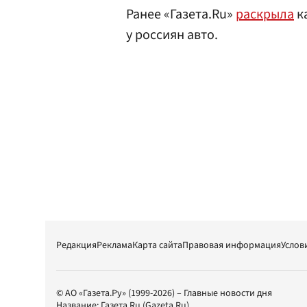
Ранее «Газета.Ru»
раскрыла
к
у россиян авто.
Редакция
Реклама
Карта сайта
Правовая информация
Услов
© АО «Газета.Ру» (1999-2026) – Главные новости дня
Название:
Газета.Ru
(Gazeta.Ru)