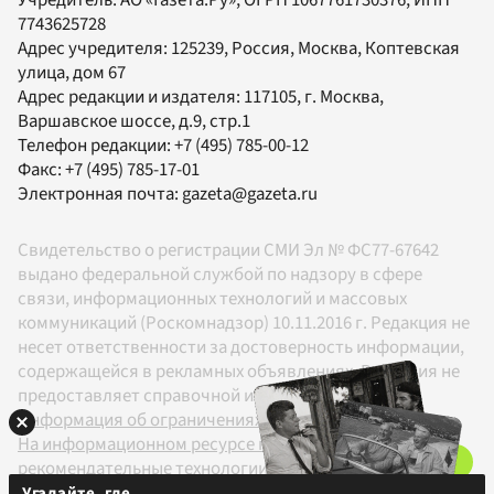
Учредитель:
АО «Газета.Ру»
, ОГРН 1067761730376, ИНН
7743625728
Адрес учредителя: 125239, Россия, Москва, Коптевская
улица, дом 67
Адрес редакции и издателя:
117105
, г.
Москва
,
Варшавское шоссе, д.9, стр.1
Телефон редакции:
+7 (495) 785-00-12
Факс:
+7 (495) 785-17-01
Электронная почта:
gazeta@gazeta.ru
Свидетельство о регистрации СМИ Эл № ФС77-67642
выдано федеральной службой по надзору в сфере
связи, информационных технологий и массовых
коммуникаций (Роскомнадзор) 10.11.2016 г. Редакция не
несет ответственности за достоверность информации,
содержащейся в рекламных объявлениях. Редакция не
предоставляет справочной информации.
Информация об ограничениях
На информационном ресурсе применяются
рекомендательные технологии в соответствии с
Правилами
Угадайте, где