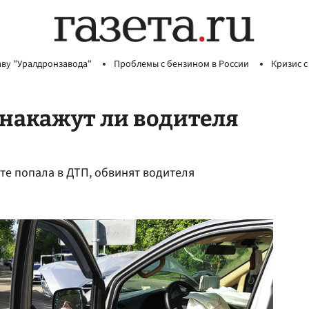
аву "Уралдронзавода"
Проблемы с бензином в России
Кризис с
 накажут ли водителя
те попала в ДТП, обвинят водителя