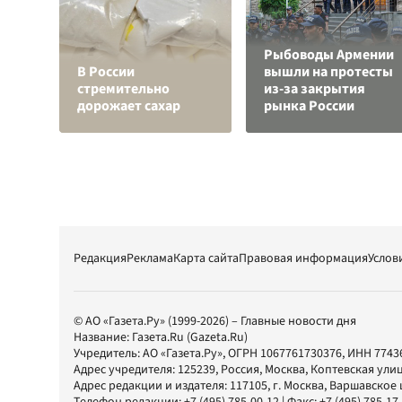
Рыбоводы Армении
В России
вышли на протесты
стремительно
из-за закрытия
дорожает сахар
рынка России
Редакция
Реклама
Карта сайта
Правовая информация
Услов
© АО «Газета.Ру» (1999-2026) – Главные новости дня
Название:
Газета.Ru
(Gazeta.Ru)
Учредитель:
АО «Газета.Ру»
, ОГРН 1067761730376, ИНН 7743
Адрес учредителя: 125239, Россия, Москва, Коптевская улиц
Адрес редакции и издателя:
117105
, г.
Москва
,
Варшавское шо