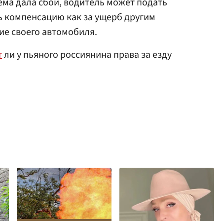
ема дала сбой, водитель может подать
ь компенсацию как за ущерб другим
ие своего автомобиля.
т
ли у пьяного россиянина права за езду