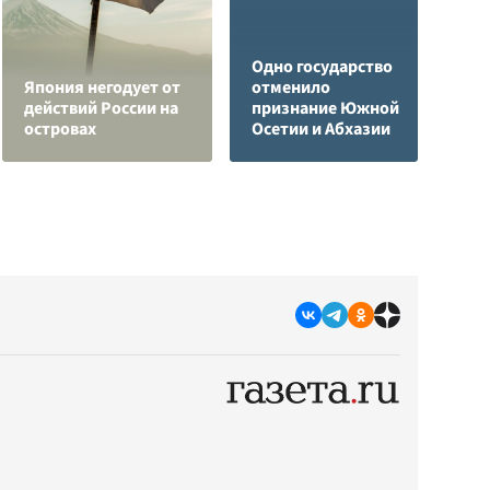
Одно государство
Япония негодует от
отменило
Р
действий России на
признание Южной
з
островах
Осетии и Абхазии
е