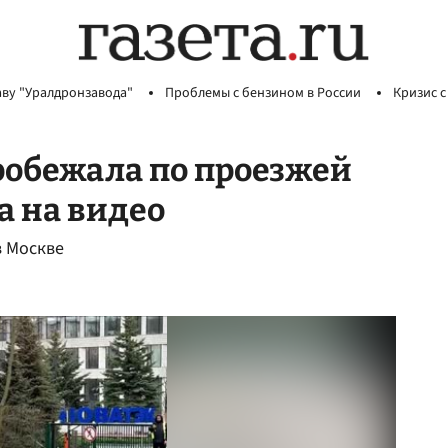
аву "Уралдронзавода"
Проблемы с бензином в России
Кризис с
робежала по проезжей
а на видео
в Москве