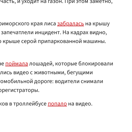
асть, и уходит на газон. При этом заметно,
Приморского края лиса
забралась
на крышу
запечатлели инцидент. На кадрах видно,
по крыше серой припаркованной машины.
не
поймала
лошадей, которые блокировали
ились видео с животными, бегущими
томобильной дороге: водители снимали
орегистраторы.
ков в троллейбусе
попало
на видео.