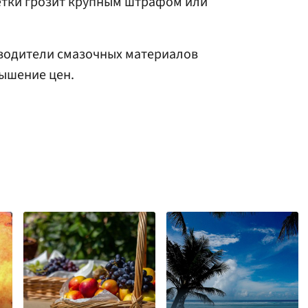
тки грозит крупным штрафом или
зводители смазочных материалов
ышение цен.