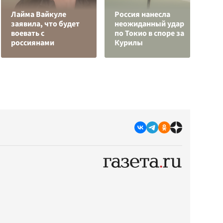
Лайма Вайкуле
Россия нанесла
З
заявила, что будет
неожиданный удар
W
воевать с
по Токио в споре за
н
россиянами
Курилы
п