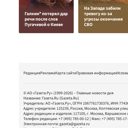
На Западе забили
Галкин* потерял дар
тревогу из-за
речи после слов
угрозы окончания
Пугачевой о Киеве
СВО
Редакция
Реклама
Карта сайта
Правовая информация
Услов
© АО «Газета.Ру» (1999-2026) – Главные новости дня
Название:
Газета.Ru
(Gazeta.Ru)
Учредитель:
АО «Газета.Ру»
, ОГРН 1067761730376, ИНН 7743
Адрес учредителя: 125239, Россия, Москва, Коптевская улиц
Адрес редакции и издателя:
117105
, г.
Москва
,
Варшавское шо
Телефон редакции:
+7 (495) 785-00-12
| Факс:
+7 (495) 785-17
Электронная почта:
gazeta@gazeta.ru