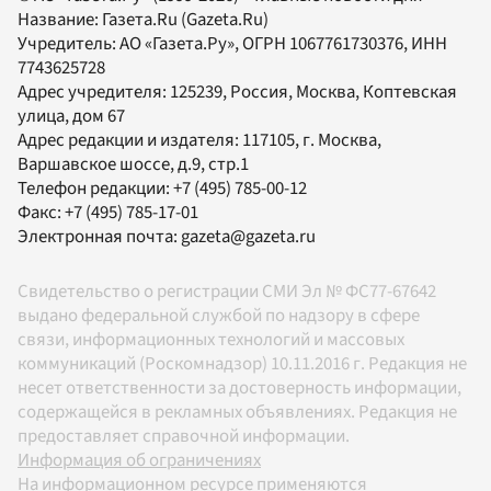
Название:
Газета.Ru
(Gazeta.Ru)
Учредитель:
АО «Газета.Ру»
, ОГРН 1067761730376, ИНН
7743625728
Адрес учредителя: 125239, Россия, Москва, Коптевская
улица, дом 67
Адрес редакции и издателя:
117105
, г.
Москва
,
Варшавское шоссе, д.9, стр.1
Телефон редакции:
+7 (495) 785-00-12
Факс:
+7 (495) 785-17-01
Электронная почта:
gazeta@gazeta.ru
Свидетельство о регистрации СМИ Эл № ФС77-67642
выдано федеральной службой по надзору в сфере
связи, информационных технологий и массовых
коммуникаций (Роскомнадзор) 10.11.2016 г. Редакция не
несет ответственности за достоверность информации,
содержащейся в рекламных объявлениях. Редакция не
предоставляет справочной информации.
Информация об ограничениях
На информационном ресурсе применяются