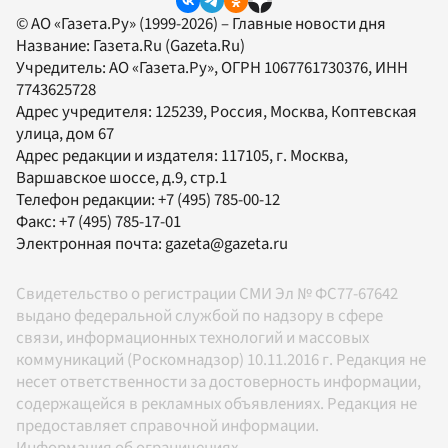
© АО «Газета.Ру» (1999-2026) – Главные новости дня
Название:
Газета.Ru
(Gazeta.Ru)
Учредитель:
АО «Газета.Ру»
, ОГРН 1067761730376, ИНН
7743625728
Адрес учредителя: 125239, Россия, Москва, Коптевская
улица, дом 67
Адрес редакции и издателя:
117105
, г.
Москва
,
Варшавское шоссе, д.9, стр.1
Телефон редакции:
+7 (495) 785-00-12
Факс:
+7 (495) 785-17-01
Электронная почта:
gazeta@gazeta.ru
Свидетельство о регистрации СМИ Эл № ФС77-67642
выдано федеральной службой по надзору в сфере
связи, информационных технологий и массовых
коммуникаций (Роскомнадзор) 10.11.2016 г. Редакция не
несет ответственности за достоверность информации,
содержащейся в рекламных объявлениях. Редакция не
предоставляет справочной информации.