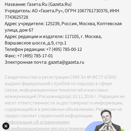
Название:
Газета.Ru
(Gazeta.Ru)
Учредитель:
АО «Газета.Ру»
, ОГРН 1067761730376, ИНН
7743625728
Адрес учредителя: 125239, Россия, Москва, Коптевская
улица, дом 67
Адрес редакции и издателя:
117105
, г.
Москва
,
Варшавское шоссе, д.9, стр.1
Телефон редакции:
+7 (495) 785-00-12
Факс:
+7 (495) 785-17-01
Электронная почта:
gazeta@gazeta.ru
Свидетельство о регистрации СМИ Эл № ФС77-67642
выдано федеральной службой по надзору в сфере
связи, информационных технологий и массовых
коммуникаций (Роскомнадзор) 10.11.2016 г. Редакция не
несет ответственности за достоверность информации,
содержащейся в рекламных объявлениях. Редакция не
предоставляет справочной информации.
Информация об ограничениях
На информационном ресурсе применяются