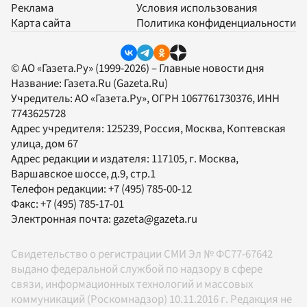
Реклама
Условия использования
Карта сайта
Политика конфиденциальности
© АО «Газета.Ру» (1999-2026) – Главные новости дня
Название:
Газета.Ru
(Gazeta.Ru)
Учредитель:
АО «Газета.Ру»
, ОГРН 1067761730376, ИНН
7743625728
Адрес учредителя: 125239, Россия, Москва, Коптевская
улица, дом 67
Адрес редакции и издателя:
117105
, г.
Москва
,
Варшавское шоссе, д.9, стр.1
Телефон редакции:
+7 (495) 785-00-12
Факс:
+7 (495) 785-17-01
Электронная почта:
gazeta@gazeta.ru
Свидетельство о регистрации СМИ Эл № ФС77-67642
выдано федеральной службой по надзору в сфере
связи, информационных технологий и массовых
коммуникаций (Роскомнадзор) 10.11.2016 г. Редакция не