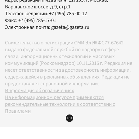
Варшавское шоссе, д.9, стр.1
Телефон редакции:
+7 (495) 785-00-12
Факс:
+7 (495) 785-17-01
Электронная почта:
gazeta@gazeta.ru
Свидетельство о регистрации СМИ Эл № ФС77-67642
выдано федеральной службой по надзору в сфере
связи, информационных технологий и массовых
коммуникаций (Роскомнадзор) 10.11.2016 г. Редакция не
несет ответственности за достоверность информации,
содержащейся в рекламных объявлениях. Редакция не
предоставляет справочной информации.
Информация об ограничениях
На информационном ресурсе применяются
рекомендательные технологии в соответствии с
Правилами
18+