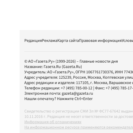
Редакция
Реклама
Карта сайта
Правовая информация
Услов
© АО «Газета.Ру» (1999-2026) – Главные новости дня
Название:
Газета.Ru
(Gazeta.Ru)
Учредитель:
АО «Газета.Ру»
, ОГРН 1067761730376, ИНН 7743
Адрес учредителя: 125239, Россия, Москва, Коптевская улиц
Адрес редакции и издателя:
117105
, г.
Москва
,
Варшавское шо
Телефон редакции:
+7 (495) 785-00-12
| Факс:
+7 (495) 785-17
Электронная почта:
gazeta@gazeta.ru
Нашли опечатку? Нажмите Ctrl+Enter
Свидетельство о регистрации СМИ Эл № ФС77-67642 выда
10.11.2016 г. Редакция не несет ответственности за дос
Информация об ограничениях
На информационном ресурсе применяются рекомендатель