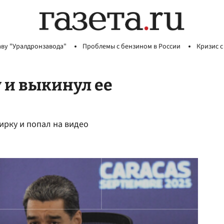
аву "Уралдронзавода"
Проблемы с бензином в России
Кризис с
 и выкинул ее
ирку и попал на видео