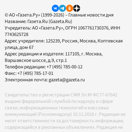
© АО «Газета.Ру» (1999-2026) – Главные новости дня
Название:
Газета.Ru
(Gazeta.Ru)
Учредитель:
АО «Газета.Ру»
, ОГРН 1067761730376, ИНН
7743625728
Адрес учредителя: 125239, Россия, Москва, Коптевская
улица, дом 67
Адрес редакции и издателя:
117105
, г.
Москва
,
Варшавское шоссе, д.9, стр.1
Телефон редакции:
+7 (495) 785-00-12
Факс:
+7 (495) 785-17-01
Электронная почта:
gazeta@gazeta.ru
Свидетельство о регистрации СМИ Эл № ФС77-67642
выдано федеральной службой по надзору в сфере
связи, информационных технологий и массовых
коммуникаций (Роскомнадзор) 10.11.2016 г. Редакция не
несет ответственности за достоверность информации,
содержащейся в рекламных объявлениях. Редакция не