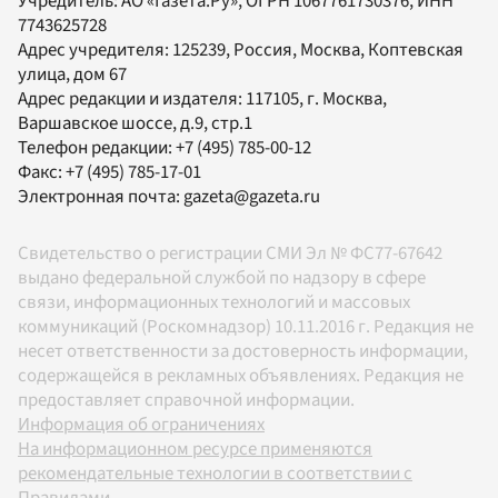
Учредитель:
АО «Газета.Ру»
, ОГРН 1067761730376, ИНН
7743625728
Адрес учредителя: 125239, Россия, Москва, Коптевская
улица, дом 67
Адрес редакции и издателя:
117105
, г.
Москва
,
Варшавское шоссе, д.9, стр.1
Телефон редакции:
+7 (495) 785-00-12
Факс:
+7 (495) 785-17-01
Электронная почта:
gazeta@gazeta.ru
Свидетельство о регистрации СМИ Эл № ФС77-67642
выдано федеральной службой по надзору в сфере
связи, информационных технологий и массовых
коммуникаций (Роскомнадзор) 10.11.2016 г. Редакция не
несет ответственности за достоверность информации,
содержащейся в рекламных объявлениях. Редакция не
предоставляет справочной информации.
Информация об ограничениях
На информационном ресурсе применяются
рекомендательные технологии в соответствии с
Правилами