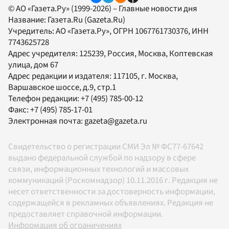
© АО «Газета.Ру» (1999-2026) – Главные новости дня
Название:
Газета.Ru
(Gazeta.Ru)
Учредитель:
АО «Газета.Ру»
, ОГРН 1067761730376, ИНН
7743625728
Адрес учредителя: 125239, Россия, Москва, Коптевская
улица, дом 67
Адрес редакции и издателя:
117105
, г.
Москва
,
Варшавское шоссе, д.9, стр.1
Телефон редакции:
+7 (495) 785-00-12
Факс:
+7 (495) 785-17-01
Электронная почта:
gazeta@gazeta.ru
Свидетельство о регистрации СМИ Эл № ФС77-67642
выдано федеральной службой по надзору в сфере
связи, информационных технологий и массовых
коммуникаций (Роскомнадзор) 10.11.2016 г. Редакция не
несет ответственности за достоверность информации,
содержащейся в рекламных объявлениях. Редакция не
предоставляет справочной информации.
Информация об ограничениях