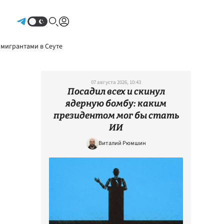
Авторизоваться
 мигрантами в Сеуте
07 августа 2026, 10:43
Посадил всех и скинул
ядерную бомбу: каким
президентом мог бы стать
ИИ
Виталий Рюмшин