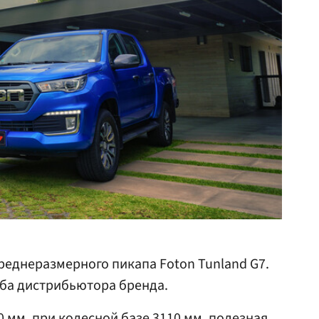
еднеразмерного пикапа Foton Tunland G7.
жба дистрибьютора бренда.
 мм, при колесной базе 3110 мм, полезная