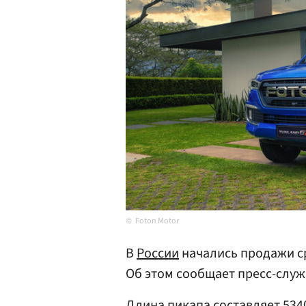
Foton Motor
В
России
начались продажи ср
Об этом сообщает пресс-слу
Длина пикапа составляет 5340