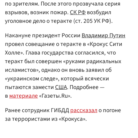
по зрителям. После этого прозвучала серия
взрывов, возник пожар.
СК РФ
возбудил
уголовное дело о теракте (ст. 205 УК РФ).
Накануне президент России
Владимир Путин
провел совещание о теракте в «Крокус Сити
Холле». Глава государства согласился, что
теракт был совершен «руками радикальных
исламистов», однако он вновь заявил об
«украинском следе», который всячески
пытаются замести
США
. Подробнее —
в
материале
«Газеты.Ru».
Ранее сотрудник ГИБДД
рассказал
о погоне
за террористами из «Крокуса».