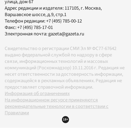
улица, дом 67
Адрес редакции и издателя:
117105
, г.
Москва
,
Варшавское шоссе, д.9, стр.1
Телефон редакции:
+7 (495) 785-00-12
Факс:
+7 (495) 785-17-01
Электронная почта:
gazeta@gazeta.ru
Свидетельство о регистрации СМИ Эл № ФС77-67642
выдано федеральной службой по надзору в сфере
связи, информационных технологий и массовых
коммуникаций (Роскомнадзор) 10.11.2016 г. Редакция не
несет ответственности за достоверность информации,
содержащейся в рекламных объявлениях. Редакция не
предоставляет справочной информации.
Информация об ограничениях
На информационном ресурсе применяются
рекомендательные технологии в соответствии с
Правилами
18+