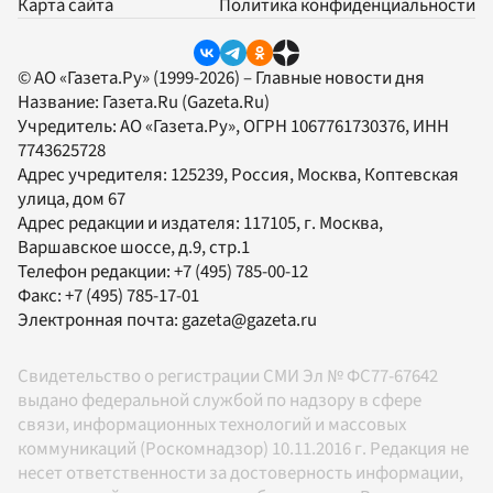
Карта сайта
Политика конфиденциальности
© АО «Газета.Ру» (1999-2026) – Главные новости дня
Название:
Газета.Ru
(Gazeta.Ru)
Учредитель:
АО «Газета.Ру»
, ОГРН 1067761730376, ИНН
7743625728
Адрес учредителя: 125239, Россия, Москва, Коптевская
улица, дом 67
Адрес редакции и издателя:
117105
, г.
Москва
,
Варшавское шоссе, д.9, стр.1
Телефон редакции:
+7 (495) 785-00-12
Факс:
+7 (495) 785-17-01
Электронная почта:
gazeta@gazeta.ru
Свидетельство о регистрации СМИ Эл № ФС77-67642
выдано федеральной службой по надзору в сфере
связи, информационных технологий и массовых
коммуникаций (Роскомнадзор) 10.11.2016 г. Редакция не
несет ответственности за достоверность информации,