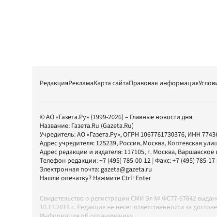
Редакция
Реклама
Карта сайта
Правовая информация
Услов
© АО «Газета.Ру» (1999-2026) – Главные новости дня
Название:
Газета.Ru
(Gazeta.Ru)
Учредитель:
АО «Газета.Ру»
, ОГРН 1067761730376, ИНН 7743
Адрес учредителя: 125239, Россия, Москва, Коптевская улиц
Адрес редакции и издателя:
117105
, г.
Москва
,
Варшавское шо
Телефон редакции:
+7 (495) 785-00-12
| Факс:
+7 (495) 785-17
Электронная почта:
gazeta@gazeta.ru
Нашли опечатку? Нажмите Ctrl+Enter
Свидетельство о регистрации СМИ Эл № ФС77-67642 выда
10.11.2016 г. Редакция не несет ответственности за дос
Информация об ограничениях