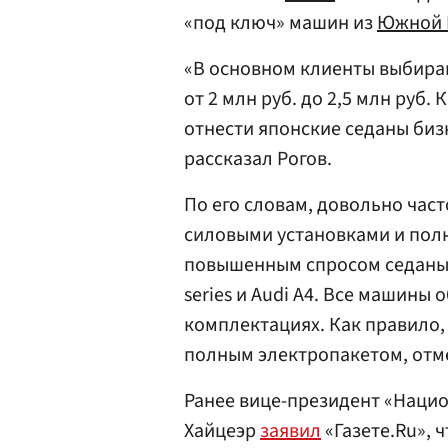
«под ключ» машин из
Южной 
«В основном клиенты выбира
от 2 млн руб. до 2,5 млн ру
отнести японские седаны бизн
рассказал Рогов.
По его словам, довольно ча
силовыми установками и пол
повышенным спросом седаны Ki
series и Audi A4. Все машины
комплектациях. Как правило
полным электропакетом, отме
Ранее вице-президент «Нацио
Хайцеэр
заявил
«Газете.Ru», 