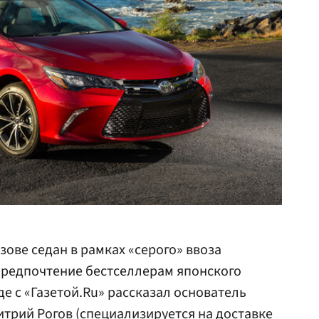
ове седан в рамках «серого» ввоза
предпочтение бестселлерам японского
де с «Газетой.Ru» рассказал основатель
трий Рогов (специализируется на доставке