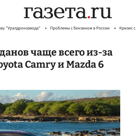
аву "Уралдронзавода"
Проблемы с бензином в России
Кризис с
еданов чаще всего из-за
yota Camry и Mazda 6