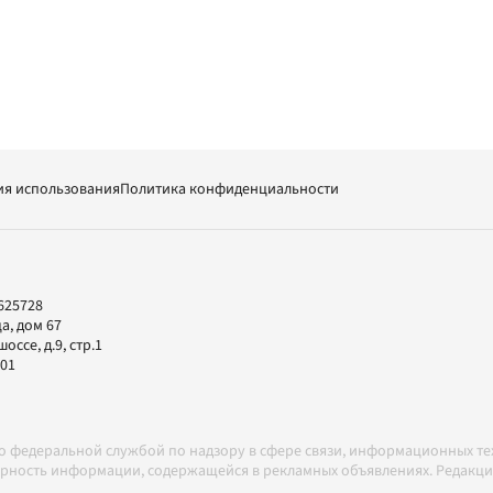
ия использования
Политика конфиденциальности
625728
а, дом 67
ссе, д.9, стр.1
-01
но федеральной службой по надзору в сфере связи, информационных т
товерность информации, содержащейся в рекламных объявлениях. Редак