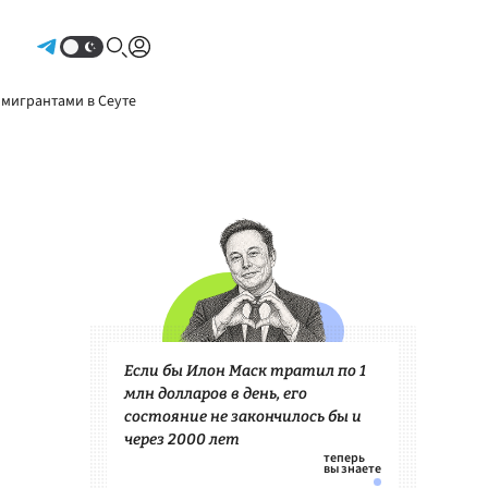
Авторизоваться
 мигрантами в Сеуте
Если бы Илон Маск тратил по 1
млн долларов в день, его
состояние не закончилось бы и
через 2000 лет