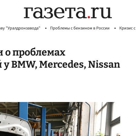
аву "Уралдронзавода"
Проблемы с бензином в России
Кризис с
 о проблемах
 у BMW, Mercedes, Nissan