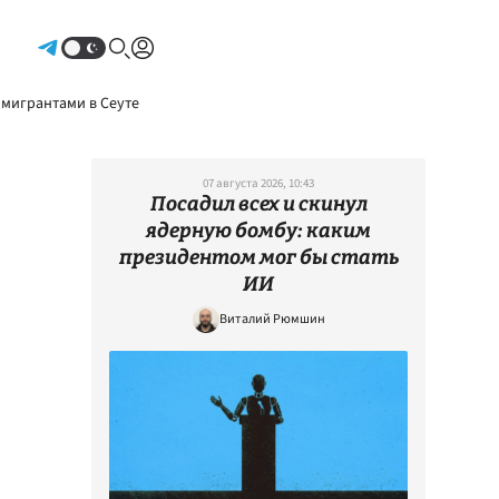
Авторизоваться
 мигрантами в Сеуте
07 августа 2026, 10:43
Посадил всех и скинул
ядерную бомбу: каким
президентом мог бы стать
ИИ
Виталий Рюмшин