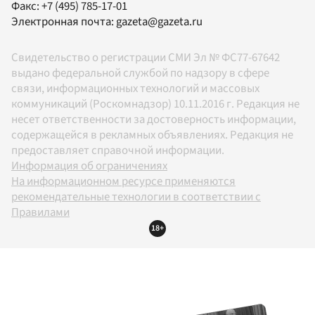
Факс:
+7 (495) 785-17-01
Электронная почта:
gazeta@gazeta.ru
Свидетельство о регистрации СМИ Эл № ФС77-67642
выдано федеральной службой по надзору в сфере
связи, информационных технологий и массовых
коммуникаций (Роскомнадзор) 10.11.2016 г. Редакция не
несет ответственности за достоверность информации,
содержащейся в рекламных объявлениях. Редакция не
предоставляет справочной информации.
Информация об ограничениях
На информационном ресурсе применяются
рекомендательные технологии в соответствии с
Правилами
18+