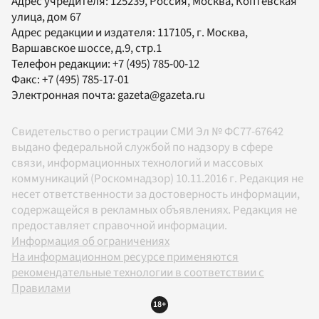
Адрес учредителя: 125239, Россия, Москва, Коптевская
улица, дом 67
Адрес редакции и издателя:
117105
, г.
Москва
,
Варшавское шоссе, д.9, стр.1
Телефон редакции:
+7 (495) 785-00-12
Факс:
+7 (495) 785-17-01
Электронная почта:
gazeta@gazeta.ru
Свидетельство о регистрации СМИ Эл № ФС77-67642
выдано федеральной службой по надзору в сфере
связи, информационных технологий и массовых
коммуникаций (Роскомнадзор) 10.11.2016 г. Редакция не
несет ответственности за достоверность информации,
содержащейся в рекламных объявлениях. Редакция не
предоставляет справочной информации.
Информация об ограничениях
На информационном ресурсе применяются
рекомендательные технологии в соответствии с
Правилами
18+